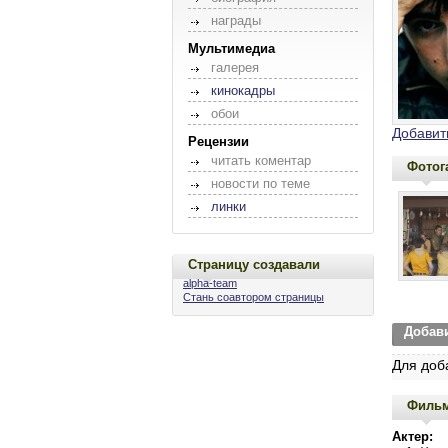
награды
Мультимедиа
галерея
кинокадры
обои
Добавит
Рецензии
читать коментар
Фотог
новости по теме
линки
Страницу создавали
alpha-team
Стань соавтором страницы
Добав
Для доб
Филь
Актер: