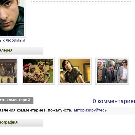
ь к любимым
алерея
ить коментарий
0 комментарие
авления комментариев, пожалуйста,
авторизируйтесь
мография