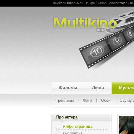
Джейсон Шварцман - Инфо / Jason Schwartzman / все
Multikino
Фильмы
Люди
Мульт
Трейлеры
Фото
Обои
Саундт
Про актера
инфо страница
биография