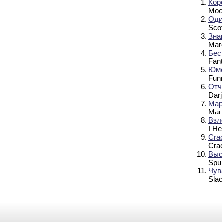
1.
Кор
Moo
2.
Оди
Scot
3.
Зна
Mar
4.
Бес
Fant
5.
Юм
Fun
6.
Отч
Darj
7.
Мар
Mari
8.
Взл
I H
9.
Cra
Cra
10.
Выс
Spu
11.
Чув
Sla