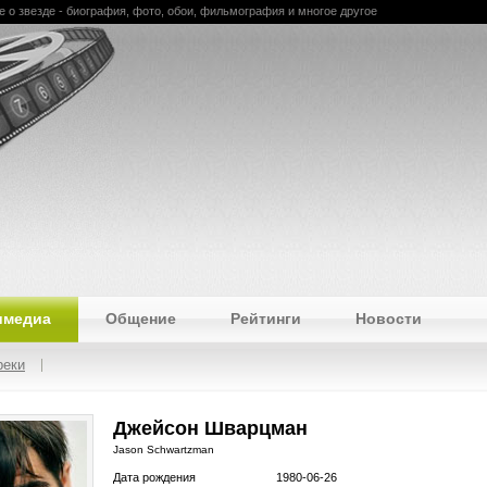
 о звезде - биография, фото, обои, фильмография и многое другое
имедиа
Общение
Рейтинги
Новости
реки
Джейсон Шварцман
Jason Schwartzman
Дата рождения
1980-06-26