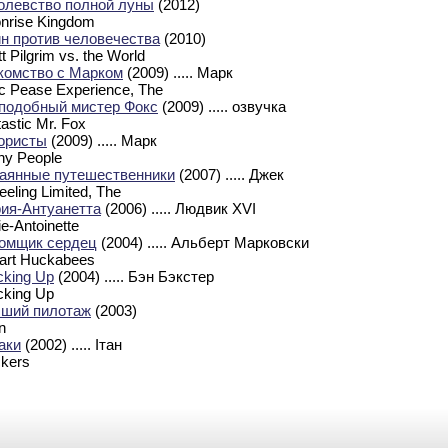
олевство полной луны
(2012)
nrise Kingdom
н против человечества
(2010)
t Pilgrim vs. the World
комство с Марком
(2009)
..... Марк
c Pease Experience, The
подобный мистер Фокс
(2009)
..... озвучка
astic Mr. Fox
ористы
(2009)
..... Марк
ny People
аянные путешественники
(2007)
..... Джек
eeling Limited, The
ия-Антуанетта
(2006)
..... Людвик XVI
e-Antoinette
омщик сердец
(2004)
..... Альберт Марковски
eart Huckabees
cking Up
(2004)
..... Бэн Бэкстер
cking Up
ший пилотаж
(2003)
n
аки
(2002)
..... Ітан
ckers