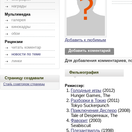
награды
Мультимедиа
галерея
кинокадры
обои
Добавить к любимым
Рецензии
читать коментар
Добавить коментарий
новости по теме
Для добавления комментариев, п
линки
Фильмография
Страницу создавали
Стань соавтором страницы
Режиссер:
1.
Голодные игры
(2012)
Hunger Games, The
2.
Разборки в Токио
(2011)
Tokyo Suckerpunch
3.
Приключения Десперо
(2008)
Tale of Despereaux, The
4.
Фаворит
(2003)
Seabiscuit
5.
Плезантвилль
(1998)