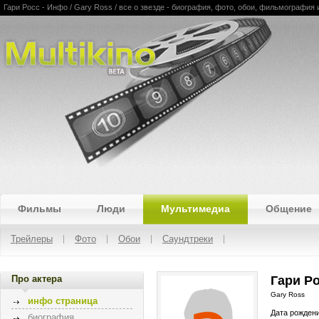
Гари Росс - Инфо / Gary Ross / все о звезде - биография, фото, обои, фильмография 
Multikino
Фильмы
Люди
Мультимедиа
Общение
Трейлеры
Фото
Обои
Саундтреки
Про актера
Гари Р
Gary Ross
инфо страница
Дата рожден
биография