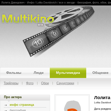
Лолита Давидович - Инфо / Lolita Davidovich / все о звезде - биография, фото, обои,
Multikino
Фильмы
Люди
Мультимедиа
Общение
Трейлеры
Фото
Обои
Саундтреки
Про актера
Лолита
Lolita Davidov
инфо страница
Дата рожден
биография