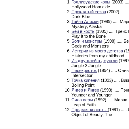
1.
Голливудские копы
(2003)
..
Hollywood Homicide
2.
Проклятый сезон
(2002)
Dark Blue
3.
Тайна Аляски
(1999)
..... М
Mystery, Alaska
4.
Бей в кость
(1999)
..... Грей
Play It to the Bone
5.
Боги и монстры
(1998)
..... Б
Gods and Monsters
6.
Истории из моего детства
(1
Histories from my childhood
7.
Из джунглей в джунгли
(199
Jungle 2 Jungle
8.
Перекресток
(1994)
..... Оли
Intersection
9.
Точка кипения
(1993)
..... Ви
Boiling Point
10.
Янгер и Янгер
(1993)
..... Пэ
Younger and Younger
11.
Сила веры
(1992)
..... Марва
Leap of Faith
12.
Предмет красоты
(1991)
....
Object of Beauty, The