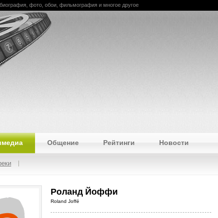
- биография, фото, обои, фильмография и многое другое
имедиа
Общение
Рейтинги
Новости
реки
Роланд Йоффи
Roland Joffé