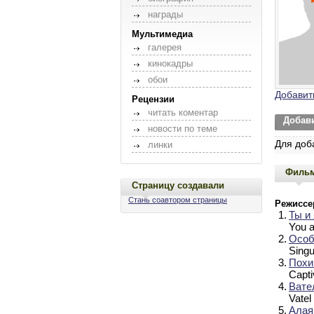
награды
Мультимедиа
галерея
кинокадры
обои
Добавит
Рецензии
читать коментар
Добав
новости по теме
Для доб
линки
Филь
Страницу создавали
Стань соавтором страницы
Режиссе
1.
Ты и 
You a
2.
Особ
Singu
3.
Похи
Capti
4.
Вате
Vatel
5.
Алая