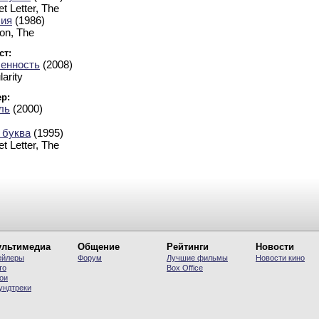
et Letter, The
ия
(1986)
on, The
ст:
енность
(2008)
larity
р:
ль
(2000)
 буква
(1995)
et Letter, The
льтимедиа
Общение
Рейтинги
Новости
ейлеры
Форум
Лучшие фильмы
Новости кино
то
Вох Office
ои
ундтреки