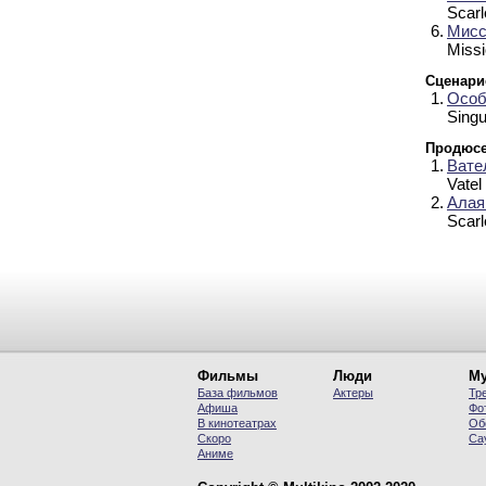
Scarl
6.
Мисс
Missi
Сценари
1.
Особ
Singu
Продюсе
1.
Вате
Vatel
2.
Алая
Scarl
Фильмы
Люди
Му
База фильмов
Актеры
Тр
Афиша
Фо
В кинотеатрах
Об
Скоро
Са
Аниме