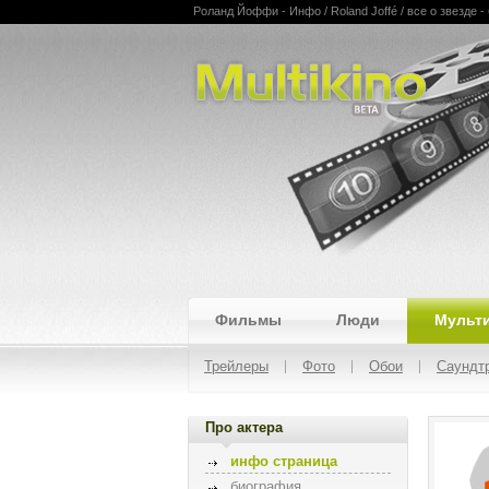
Роланд Йоффи - Инфо / Roland Joffé / все о звезде 
Multikino
Фильмы
Люди
Мульт
Трейлеры
Фото
Обои
Саундт
Про актера
инфо страница
биография