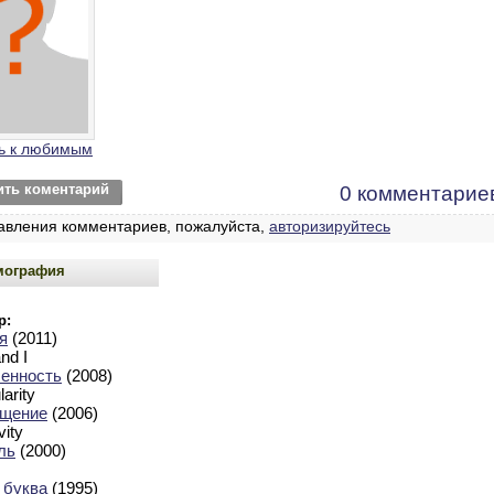
ь к любимым
ить коментарий
0 комментарие
авления комментариев, пожалуйста,
авторизируйтесь
мография
р:
я
(2011)
nd I
енность
(2008)
larity
щение
(2006)
vity
ль
(2000)
 буква
(1995)