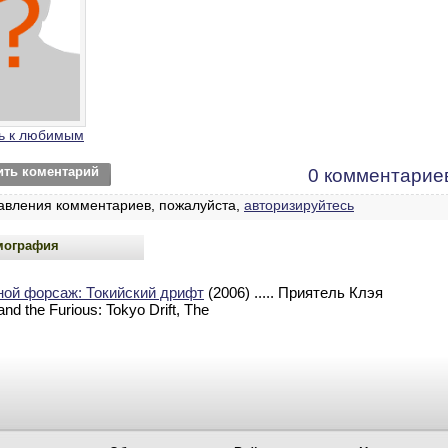
ь к любимым
ить коментарий
0 комментарие
авления комментариев, пожалуйста,
авторизируйтесь
мография
ной форсаж: Токийский дрифт
(2006)
..... Приятель Клэя
and the Furious: Tokyo Drift, The