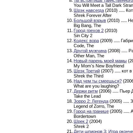
8.
Ты встретишь таинственног
You Will Meet a Tall Dark Stra
9.
Шрэк навсегда
(2010)
..... К
Shrek Forever After
10.
Большой взрыв
(2010)
..... 
Big Bang, The
11.
Город грехов 2
(2010)
Sin City 2
12.
Кодекс вора
(2009)
..... Габ
Code, The
13.
Другой мужчина
(2008)
..... 
Other Man, The
14.
Новый парень моей мамы
(2
My Mom's New Boyfriend
15.
Шрэк Третий
(2007)
..... кот
Shrek the Third
16.
Над чем ты смеешься?
(200
What are you laughing?
17.
Держи ритм
(2006)
..... Пьер
Take the Lead
18.
Зорро 2: Легенда
(2005)
.....
Legend of Zorro, The
19.
Город на границе
(2005)
....
Bordertown
20.
Шрек 2
(2004)
Shrek 2
21.
Дети шпионов 3: Игра оконч