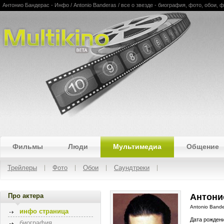
Антонио Бандерас - Инфо / Antonio Banderas / все о звезде - биография, фото, обои,
Multikino
Фильмы
Люди
Мультимедиа
Общение
Трейлеры
Фото
Обои
Саундтреки
Про актера
Антони
Antonio Band
инфо страница
Дата рожден
биография