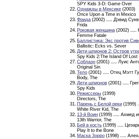
SPY Kids 3-D: Game Over
22.
Однажды в Мексике
(2003)
Once Upon a Time in Mexico
23.
Фрида
(2002)
..... Дэвид Сук
Frida
24.
Роковая женщина
(2002)
....
Femme Fatale
25.
Баллистика: Экс против Сив
Ballistic: Ecks vs. Sever
26.
Дети шпионов 2: Остров ут
Spy Kids 2:The Island Of Los
27.
Соблазн
(2001)
..... Луис Ан
Original Sin
28.
Тело
(2001)
..... Отец Мэтт Г
Body, The
29.
Дети шпионов
(2001)
..... Гр
Spy Kids
30.
Режиссеры
(1999)
Directors, The
31.
Парень с Белой реки
(1999)
White River Kid, The
32.
13-й Воин
(1999)
..... Ахмед
13th Warrior, The
33.
Бей в кость
(1999)
..... Цезар
Play It to the Bone
34.
Маска Зорро
(1998)
..... Ал