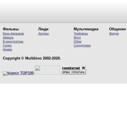
Фильмы
Люди
Мультимедиа
Общение
База фильмов
Актеры
Трейлеры
Форум
Афиша
Фото
В кинотеатрах
Обои
Скоро
Саундтреки
Аниме
Copyright © Multikino 2002-2020.