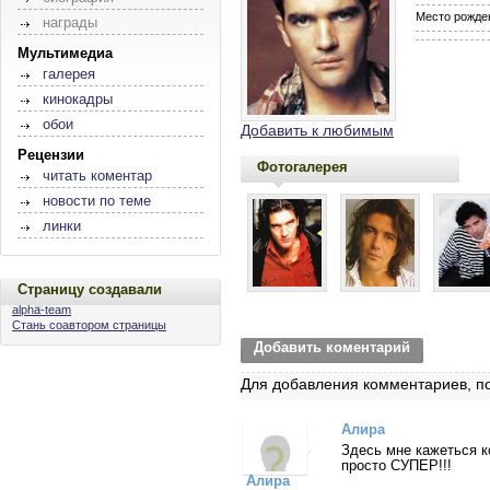
Место рожде
награды
Мультимедиа
галерея
кинокадры
обои
Добавить к любимым
Рецензии
Фотогалерея
читать коментар
новости по теме
линки
Страницу создавали
alpha-team
Стань соавтором страницы
Добавить коментарий
Для добавления комментариев, п
Алира
Здесь мне кажеться 
просто СУПЕР!!!
Алира