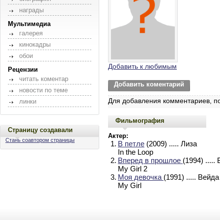
награды
Мультимедиа
галерея
кинокадры
обои
Добавить к любимым
Рецензии
читать коментар
Добавить коментарий
новости по теме
Для добавления комментариев, п
линки
Фильмография
Страницу создавали
Актер:
Стань соавтором страницы
1.
В петле
(2009)
..... Лиза
In the Loop
2.
Вперед в прошлое
(1994)
....
My Girl 2
3.
Моя девочка
(1991)
..... Вей
My Girl