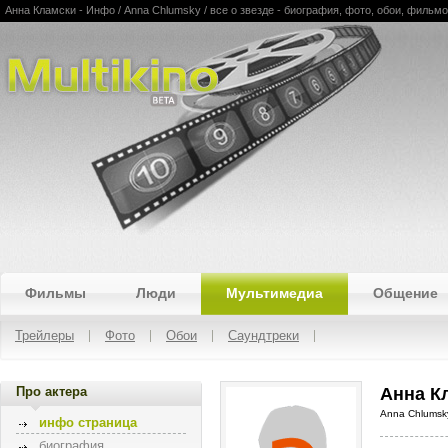
Анна Кламски - Инфо / Anna Chlumsky / все о звезде - биография, фото, обои, фильм
Multikino
Фильмы
Люди
Мультимедиа
Общение
Трейлеры
Фото
Обои
Саундтреки
Про актера
Анна К
Anna Chlumsk
инфо страница
биография