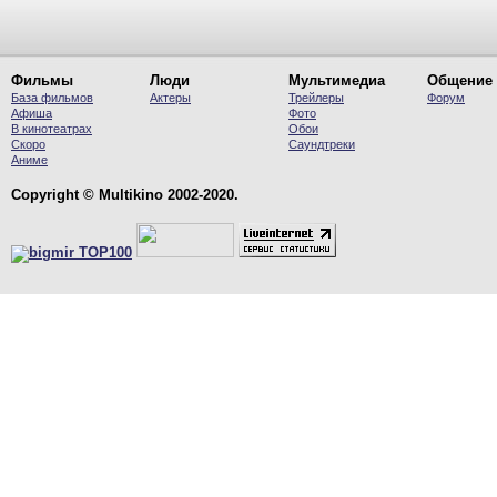
Фильмы
Люди
Мультимедиа
Общение
База фильмов
Актеры
Трейлеры
Форум
Афиша
Фото
В кинотеатрах
Обои
Скоро
Саундтреки
Аниме
Copyright © Multikino 2002-2020.