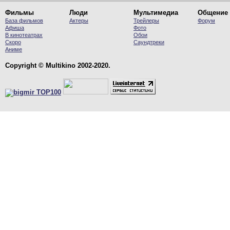
Фильмы
Люди
Мультимедиа
Общение
База фильмов
Актеры
Трейлеры
Форум
Афиша
Фото
В кинотеатрах
Обои
Скоро
Саундтреки
Аниме
Copyright © Multikino 2002-2020.