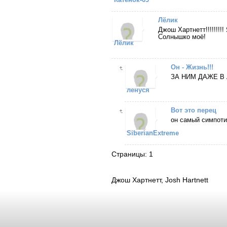
Лёлик
Джош Хартнетт!!!!!!!!
Солнышко моё!
Лёлик
Он - Жизнь!!!
ЗА НИМ ДАЖЕ В АД
ленуся
Вот это перец
он самый симпоти
SiberianExtreme
Страницы: 1
Джош Хартнетт, Josh Hartnett