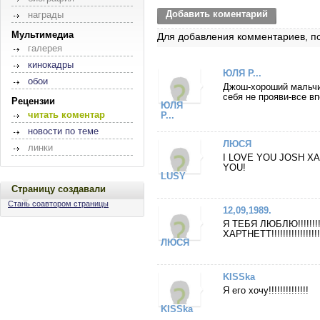
Добавить коментарий
награды
Мультимедиа
Для добавления комментариев, п
галерея
кинокадры
ЮЛЯ Р...
обои
Джош-хороший мальчик
себя не прояви-все в
Рецензии
ЮЛЯ
читать коментар
Р...
новости по теме
ЛЮСЯ
линки
I LOVE YOU JOSH XAR
YOU!
LUSY
Страницу создавали
Стань соавтором страницы
12,09,1989.
Я ТЕБЯ ЛЮБЛЮ!!!!!!!
ХАРТНЕТТ!!!!!!!!!!!!!!!!!!!!!!
ЛЮСЯ
KISSka
Я его хочу!!!!!!!!!!!!!!
KISSka