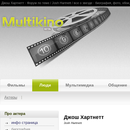
Джош Хартнетт - Форум по теме / Josh Hartnett / все о звезде - биография, фото, об
Multikino
Фильмы
Люди
Мультимедиа
Общение
Актеры
Про актера
Джош Хартнетт
инфо страница
Josh Hartnett
биография