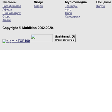
Фильмы
Люди
Мультимедиа
Общение
База фильмов
Актеры
Трейлеры
Форум
Афиша
Фото
В кинотеатрах
Обои
Скоро
Саундтреки
Аниме
Copyright © Multikino 2002-2020.