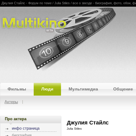
Джулия Стайлс - Форум по теме / Julia Stiles / все о звезде - биография, фото, обои,
Multikino
Фильмы
Люди
Мультимедиа
Общение
Актеры
Про актера
Джулия Стайлс
инфо страница
Julia Stiles
биография