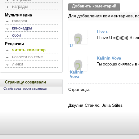
Добавить коментарий
награды
Мультимедиа
Для добавления комментариев, п
галерея
кинокадры
I lvz u
обои
I Love U.=)))))))))) Я
Рецензии
U
читать коментар
новости по теме
Kalinin Vova
линки
Ты хорошо снялась в
Kalinin
Vova
Страницу создавали
Стань соавтором страницы
Страницы:
Джулия Стайлс, Julia Stiles