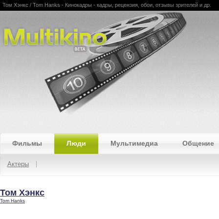
Том Хэнкс / Tom Hanks - Кинокадры - кадры, рецензия, обои, отзывы зрителей и др.
Multikino
Фильмы
Люди
Мультимедиа
Общение
Актеры
Том Хэнкс
Tom Hanks