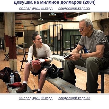
Девушка на миллион долларов (2004)
<< предыдущий кадр
следующий кадр >>
<< предыдущий кадр
следующий кадр >>