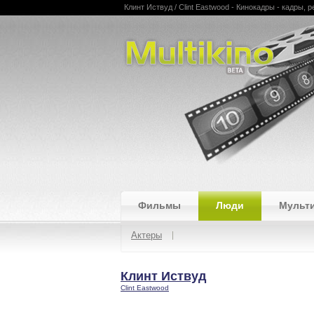
Клинт Иствуд / Clint Eastwood - Кинокадры - кадры, 
Multikino
Фильмы
Люди
Мульт
Актеры
Клинт Иствуд
Clint Eastwood