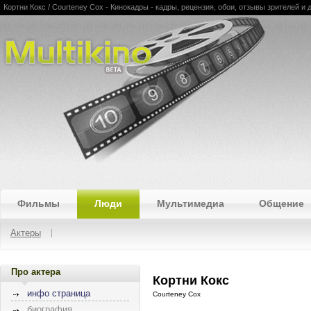
Кортни Кокс / Courteney Cox - Кинокадры - кадры, рецензия, обои, отзывы зрителей и д
Multikino
Фильмы
Люди
Мультимедиа
Общение
Актеры
Про актера
Кортни Кокс
инфо страница
Courteney Cox
биография