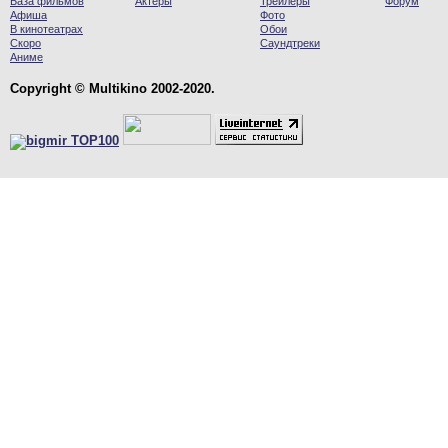
База фильмов
Актеры
Трейлеры
Форум
Афиша
Фото
В кинотеатрах
Обои
Скоро
Саундтреки
Аниме
Copyright © Multikino 2002-2020.