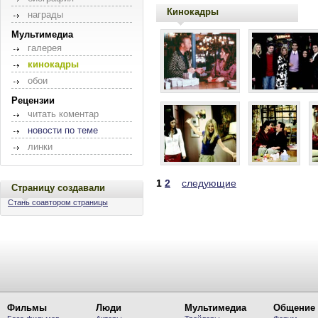
Кинокадры
награды
Мультимедиа
галерея
кинокадры
обои
Рецензии
читать коментар
новости по теме
линки
1
2
следующие
Страницу создавали
Стань соавтором страницы
Фильмы
Люди
Мультимедиа
Общение