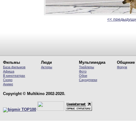
<< предыдущи
Фильмы
Люди
Мультимедиа
Общение
База фильмов
Актеры
Трейлеры
Форум
Афиша
Фото
В кинотеатрах
Обои
Скоро
Саундтреки
Аниме
Copyright © Multikino 2002-2020.