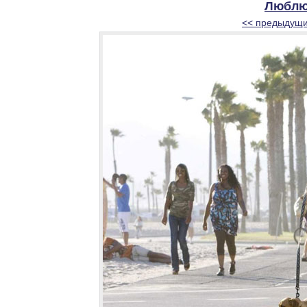
Люблю 
<< предыдущи