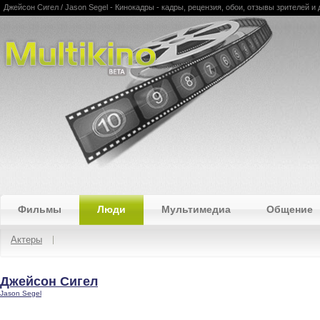
Джейсон Сигел / Jason Segel - Кинокадры - кадры, рецензия, обои, отзывы зрителей и 
Multikino
Фильмы
Люди
Мультимедиа
Общение
Актеры
Джейсон Сигел
Jason Segel