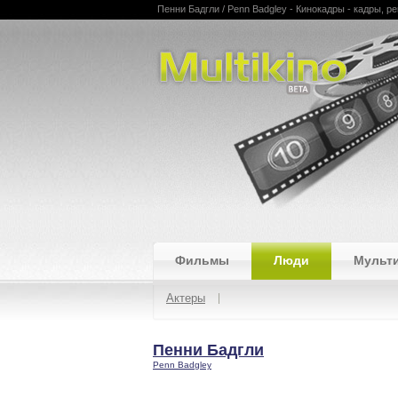
Пенни Бадгли / Penn Badgley - Кинокадры - кадры, ре
Multikino
Фильмы
Люди
Мульт
Актеры
Пенни Бадгли
Penn Badgley