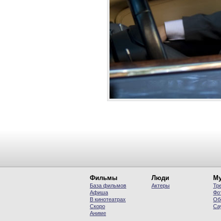
Фильмы
Люди
Му
База фильмов
Актеры
Тр
Афиша
Фо
В кинотеатрах
Об
Скоро
Са
Аниме