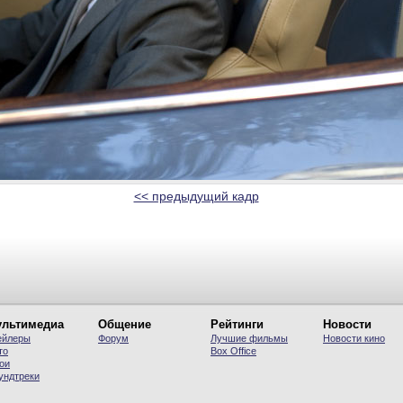
<< предыдущий кадр
льтимедиа
Общение
Рейтинги
Новости
ейлеры
Форум
Лучшие фильмы
Новости кино
то
Вох Office
ои
ундтреки