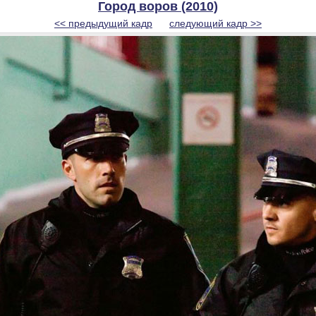
Город воров (2010)
<< предыдущий кадр
следующий кадр >>