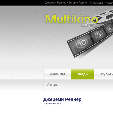
Джереми Реннер / Jeremy Renner - Кинокадры - кадры
Multikino
Фильмы
Люди
Мульт
Актеры
Джереми Реннер
Jeremy Renner