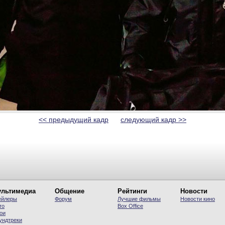
<< предыдущий кадр
следующий кадр >>
льтимедиа
Общение
Рейтинги
Новости
ейлеры
Форум
Лучшие фильмы
Новости кино
то
Вох Office
ои
ундтреки