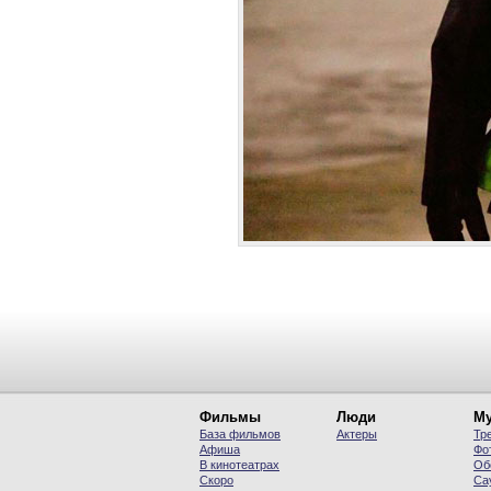
Фильмы
Люди
Му
База фильмов
Актеры
Тр
Афиша
Фо
В кинотеатрах
Об
Скоро
Са