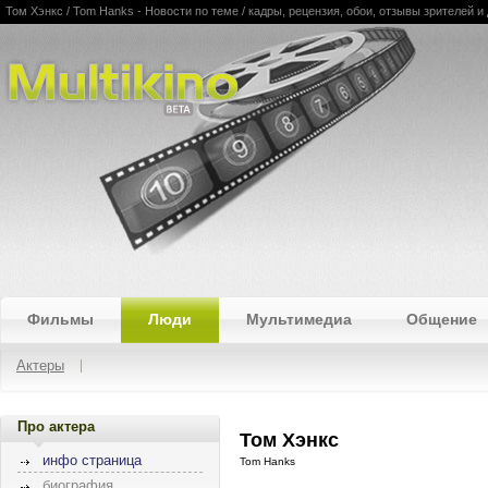
Том Хэнкс / Tom Hanks - Новости по теме / кадры, рецензия, обои, отзывы зрителей и 
Multikino
Фильмы
Люди
Мультимедиа
Общение
Актеры
Про актера
Том Хэнкс
инфо страница
Tom Hanks
биография