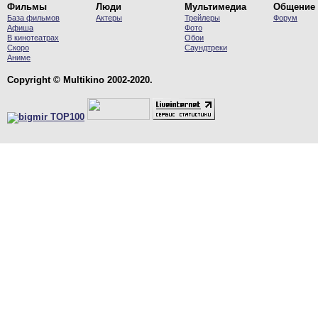
Фильмы
Люди
Мультимедиа
Общение
База фильмов
Актеры
Трейлеры
Форум
Афиша
Фото
В кинотеатрах
Обои
Скоро
Саундтреки
Аниме
Copyright © Multikino 2002-2020.