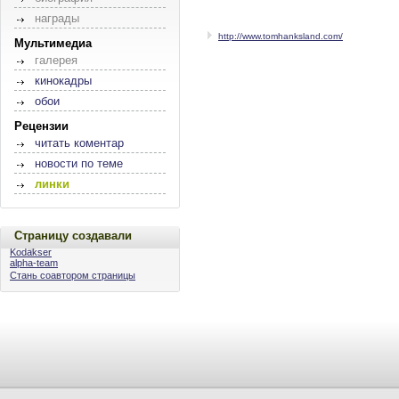
награды
http://www.tomhanksland.com/
Мультимедиа
галерея
кинокадры
обои
Рецензии
читать коментар
новости по теме
линки
Страницу создавали
Kodakser
alpha-team
Стань соавтором страницы