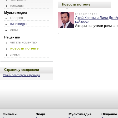
Новости по теме
награды
Мультимедиа
08.07.2015 14:12
галерея
Джай Кортни и Лили Джей
кайзера»
кинокадры
Актеры получили роли в 
обои
1
Рецензии
читать коментар
новости по теме
линки
Страницу создавали
Стань соавтором страницы
Фильмы
Люди
Мультимедиа
Общение