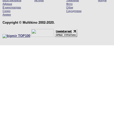
База фильмов
Актеры
Трейлеры
Форум
Афиша
Фото
В кинотеатрах
Обои
Скоро
Саундтреки
Аниме
Copyright © Multikino 2002-2020.