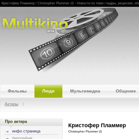
Кристофер Пламмер / Christopher Plummer (I) - Новости по теме / кадры, рецензия, об
Multikino
Фильмы
Люди
Мультимедиа
Общение
Актеры
Про актера
Кристофер Пламмер
инфо страница
Christopher Plummer (I)
биография