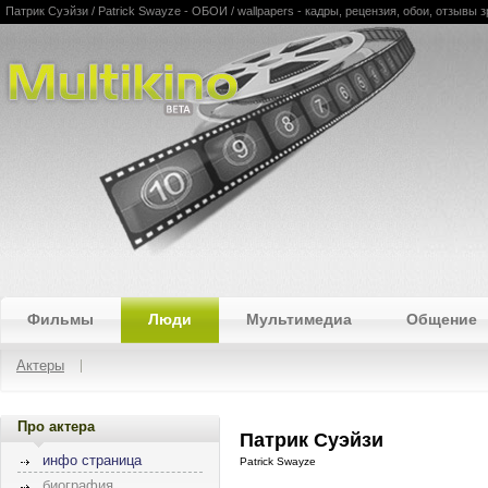
Патрик Суэйзи / Patrick Swayze - ОБОИ / wallpapers - кадры, рецензия, обои, отзывы з
Multikino
Фильмы
Люди
Мультимедиа
Общение
Актеры
Про актера
Патрик Суэйзи
инфо страница
Patrick Swayze
биография