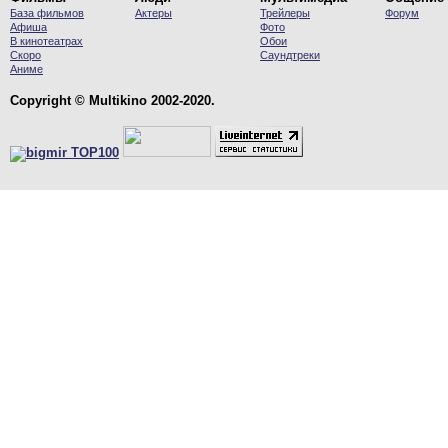
База фильмов
Актеры
Трейлеры
Форум
Афиша
Фото
В кинотеатрах
Обои
Скоро
Саундтреки
Аниме
Copyright © Multikino 2002-2020.