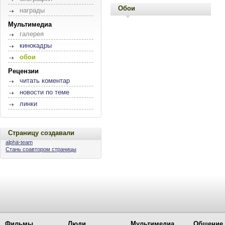
Обои
награды
Мультимедиа
галерея
кинокадры
обои
Рецензии
читать коментар
новости по теме
линки
Страницу создавали
alpha-team
Стань соавтором страницы
Фильмы
Люди
Мультимедиа
Общение