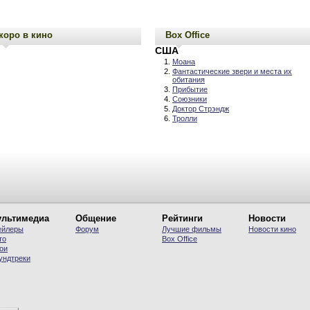
коро в кино
Box Office
США
Моана
Фантастические звери и места их
обитания
Прибытие
Союзники
Доктор Стрэндж
Тролли
льтимедиа
Общение
Рейтинги
Новости
ейлеры
Форум
Лучшие фильмы
Новости кино
то
Вох Office
ои
ундтреки