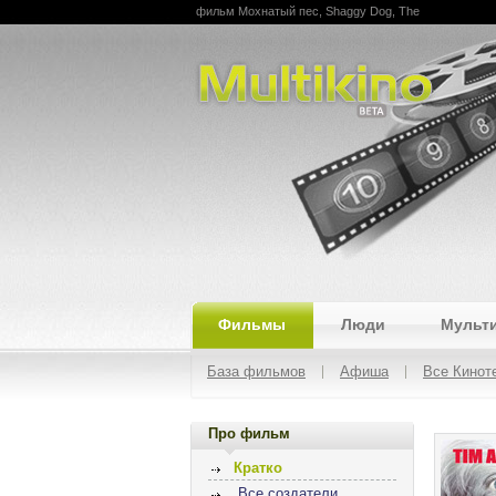
фильм Мохнатый пес, Shaggy Dog, The
Multikino
Фильмы
Люди
Мульт
База фильмов
Афиша
Все Кинот
Про фильм
Кратко
Все создатели