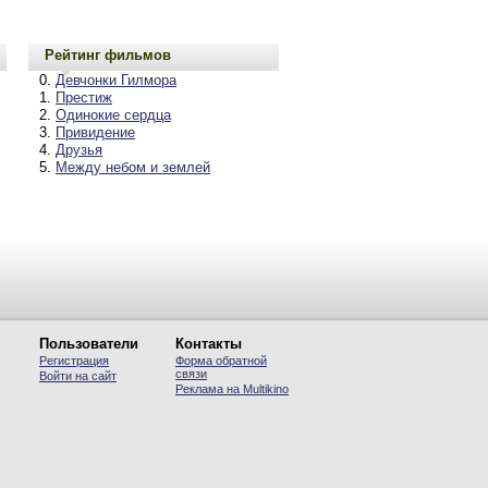
Рейтинг фильмов
Девчонки Гилмора
Престиж
Одинокие сердца
Привидение
Друзья
Между небом и землей
Пользователи
Контакты
Регистрация
Форма обратной
связи
Войти на сайт
Реклама на Multikino