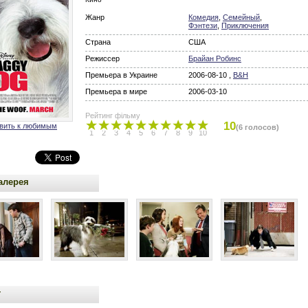
Жанр
Комедия
,
Семейный
,
Фэнтези
,
Приключения
Страна
США
Режиссер
Брайан Робинс
Премьера в Украине
2006-08-10 ,
B&H
Премьера в мире
2006-03-10
Рейтинг фільму
10
вить к любимым
(6 голосов)
1
2
3
4
5
6
7
8
9
10
алерея
т