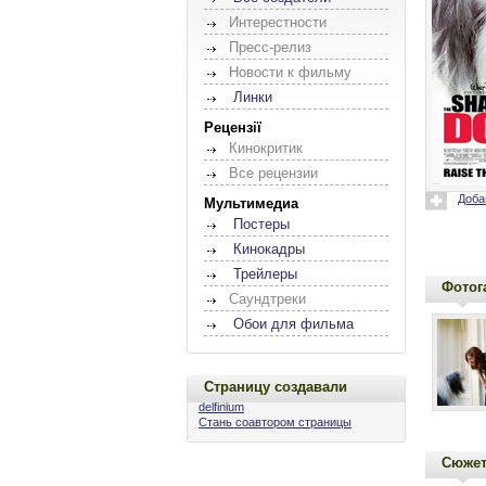
Интерестности
Пресс-релиз
Новости к фильму
Линки
Рецензії
Кинокритик
Все рецензии
Доба
Мультимедиа
Постеры
Кинокадры
Трейлеры
Фотог
Саундтреки
Обои для фильма
Страницу создавали
delfinium
Стань соавтором страницы
Сюже