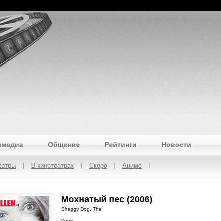
имедиа
Общение
Рейтинги
Новости
еатры
В кинотеатрах
Скоро
Аниме
Мохнатый пес (2006)
Shaggy Dog, The
Кино