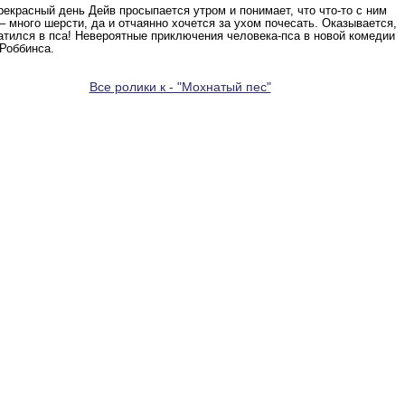
рекрасный день Дейв просыпается утром и понимает, что что-то с ним
– много шерсти, да и отчаянно хочется за ухом почесать. Оказывается,
атился в пса! Невероятные приключения человека-пса в новой комедии
Роббинса.
Все ролики к - "Мохнатый пес"