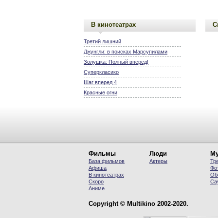
В кинотеатрах
С
Третий лишний
Джунгли: в поисках Марсупилами
Золушка: Полный вперед!
Суперкласико
Шаг вперед 4
Красные огни
Фильмы
Люди
Му
База фильмов
Актеры
Тр
Афиша
Фо
В кинотеатрах
Об
Скоро
Са
Аниме
Copyright © Multikino 2002-2020.