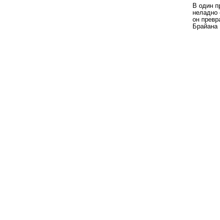
В один п
неладно 
он превр
Брайана 