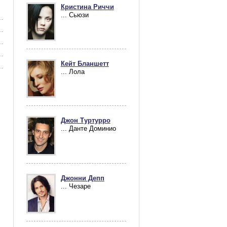
Кристина Риччи
... Сьюзи
Кейт Бланшетт
... Лола
Джон Туртурро
... Данте Доминио
Джонни Депп
... Чезаре