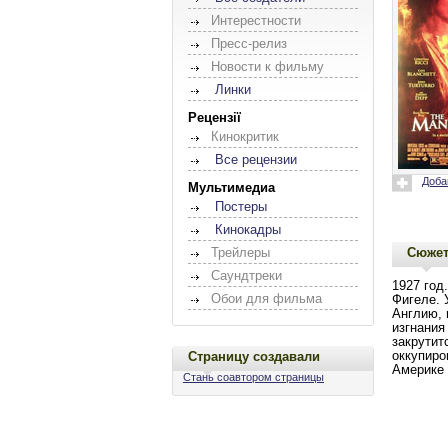
Интерестности
Пресс-релиз
Новости к фильму
Линки
Рецензії
Кинокритик
Все рецензии
Доба
Мультимедиа
Постеры
Кинокадры
Сюже
Трейлеры
Саундтреки
1927 год
Обои для фильма
Фигеле. 
Англию, 
изгнания
закрутит
Страницу создавали
оккупиро
Америке
Стань соавтором страницы