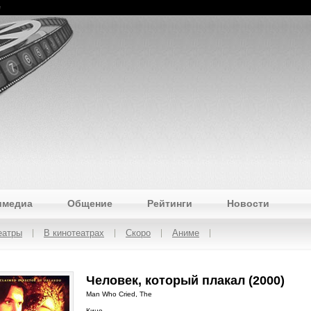
e
имедиа
Общение
Рейтинги
Новости
еатры
В кинотеатрах
Скоро
Аниме
Человек, который плакал (2000)
Man Who Cried, The
Кино