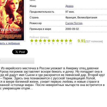
Жанр
Драма
Продолжительность
97 мин.
Страна
Франция, Великобритания
Режиссер
Салли Поттер
Премьера в мире
2000-09-02
Рейтинг фільму
9.91
(117 голосов)
вить к любимым
1
2
3
4
5
6
7
8
9
10
т
. Из еврейского местечка в России уезжает в Америку отец девочки
Угроза погромов заставляет вскоре бежать и дочку. Но попадает она в
где ей дадут имя Сьюзи и где раскроется ее певческий дар. Второй круг
 – Париж. Здесь она познакомится с русской танцовщицей Лолой,
ся в вихре богемной жизни, узнает первую любовь и новые страхи в
ванной «столице мира». После невероятных мытарств она встретится в
 с умирающим отцом…