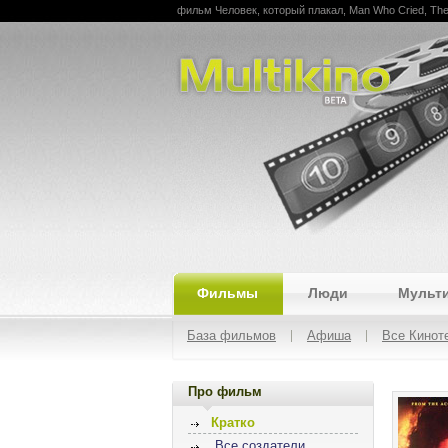
фильм Человек, который плакал, Man Who Cried, Th
Multikino
Фильмы
Люди
Мульт
База фильмов
Афиша
Все Кинот
Про фильм
Кратко
Все создатели