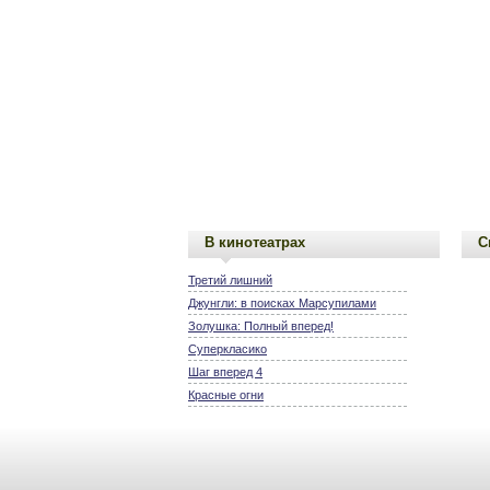
В кинотеатрах
С
Третий лишний
Джунгли: в поисках Марсупилами
Золушка: Полный вперед!
Суперкласико
Шаг вперед 4
Красные огни