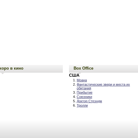
коро в кино
Box Office
США
Моана
Фантастические звери и места их
обитания
Прибытие
Союзники
Доктор Стрэндж
Тролли