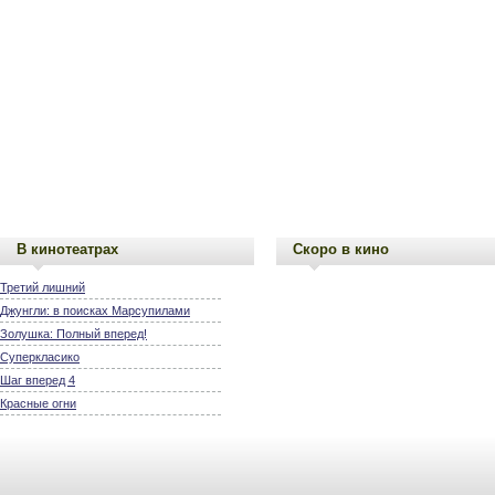
В кинотеатрах
Скоро в кино
Третий лишний
Джунгли: в поисках Марсупилами
Золушка: Полный вперед!
Суперкласико
Шаг вперед 4
Красные огни