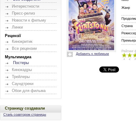
Интерестности
Жанр
Пресс-релиз
Продолж
Новости к фильму
Страна
Линки
Режиссе
Рецензії
Премьера
Кинокритик
Все рецензии
Рейтинг 
Добавить к любимым
Мультимедиа
1
2
3
Постеры
Кинокадры
Трейлеры
Саундтреки
Обои для фильма
Страницу создавали
Стань соавтором страницы