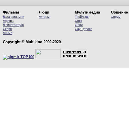
Фильмы
Люди
Мультимедиа
Общение
База фильмов
Актеры
Трейлеры
Форум
Афиша
Фото
В кинотеатрах
Обои
Скоро
Саундтреки
Аниме
Copyright © Multikino 2002-2020.