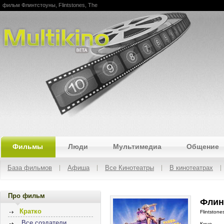
фильм Флинтстоуны, Flintstones, The
Multikino
Фильмы
Люди
Мультимедиа
Общение
База фильмов
Афиша
Все Кинотеатры
В кинотеатрах
Про фильм
Флин
Кратко
Flintstone
Все создатели
Кино