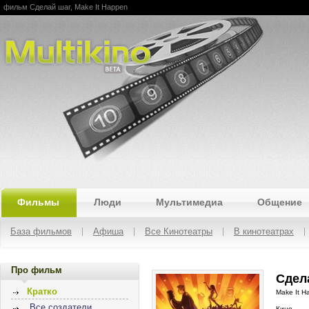
фильм Сделай шаг, Make It Happen
Multikino
Фильмы
Люди
Мультимедиа
Общение
База фильмов
Афиша
Все Кинотеатры
В кинотеатрах
Про фильм
Сдела
Кратко
Make It H
Все создатели
Кино