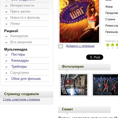
Интерестности
Жанр
Пресс-релиз
Продолж
Новости к фильму
Страна
Линки
Режиссе
Рецензії
Премьера
Кинокритик
Рейтинг 
Все рецензии
Добавить к любимым
1
2
3
Мультимедиа
Постеры
Кинокадры
Фотогалерея
Трейлеры
Саундтреки
Обои для фильма
Страницу создавали
Стань соавтором страницы
Сюжет