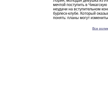
Лорин, молодая девушка из И
мечтой поступить в Чикагскую
неудачи на вступительном кон
бурлеск-клубе. Который оказ
понять: планы могут изменить
Все ролик