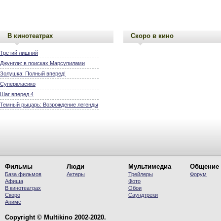
В кинотеатрах
Скоро в кино
Третий лишний
Джунгли: в поисках Марсупилами
Золушка: Полный вперед!
Суперкласико
Шаг вперед 4
Темный рыцарь: Возрождение легенды
Фильмы
Люди
Мультимедиа
Общение
База фильмов
Актеры
Трейлеры
Форум
Афиша
Фото
В кинотеатрах
Обои
Скоро
Саундтреки
Аниме
Copyright © Multikino 2002-2020.