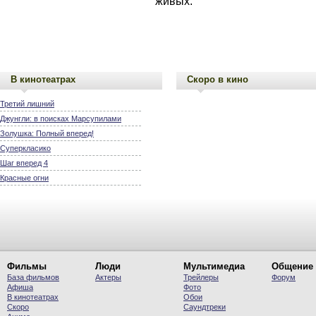
живых.
В кинотеатрах
Скоро в кино
Третий лишний
Джунгли: в поисках Марсупилами
Золушка: Полный вперед!
Суперкласико
Шаг вперед 4
Красные огни
Фильмы
Люди
Мультимедиа
Общение
База фильмов
Актеры
Трейлеры
Форум
Афиша
Фото
В кинотеатрах
Обои
Скоро
Саундтреки