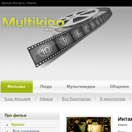
фильм Интакто, Intacto
Multikino
Фильмы
Люди
Мультимедиа
Общение
База фильмов
Афиша
Все Кинотеатры
В кинотеатрах
Про фильм
Интак
Кратко
Intacto
Все создатели
Кино