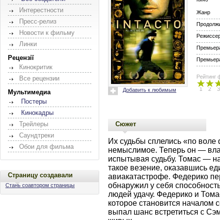
Интерестности
Жанр
Пресс-релиз
Продолж
Новости к фильму
Режиссе
Линки
Премьера
Рецензії
Премьера
Кинокритик
Рейтинг 
Все рецензии
1
2
3
Добавить к любимым
Мультимедиа
Постеры
Кинокадры
Сюжет
Трейлеры
Саундтреки
Их судьбы сплелись «по воле
Обои для фильма
немыслимое. Теперь он — вла
испытывая судьбу. Томас — на
такое везение, оказавшись е
Страницу создавали
авиакатастрофе. Федерико пе
обнаружил у себя способност
Стань соавтором страницы
людей удачу. Федерико и Тома
которое становится началом 
выпал шанс встретиться с Сэм