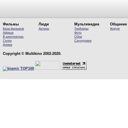
Фильмы
Люди
Мультимедиа
Общение
База фильмов
Актеры
Трейлеры
Форум
Афиша
Фото
В кинотеатрах
Обои
Скоро
Саундтреки
Аниме
Copyright © Multikino 2002-2020.