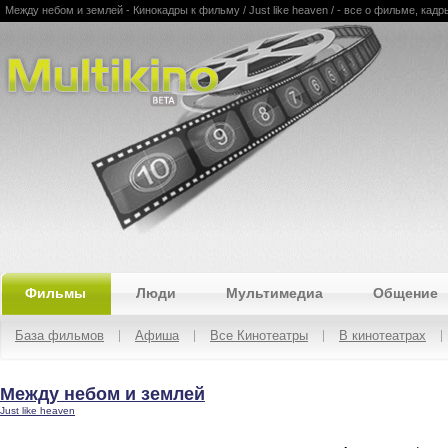
Между небом и землей - Кинокадры к фильму / Just like heaven / - все о фильме, кадр
Multikino
Фильмы
Люди
Мультимедиа
Общение
База фильмов
Афиша
Все Кинотеатры
В кинотеатрах
Между небом и землей
Just like heaven