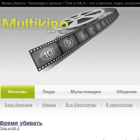
Время убивать - Кинокадры к фильму / Time to Kill, A / - все о фильме, кадры, рецензи
Multikino
Фильмы
Люди
Мультимедиа
Общение
База фильмов
Афиша
Все Кинотеатры
В кинотеатрах
Время убивать
Time to Kill, A