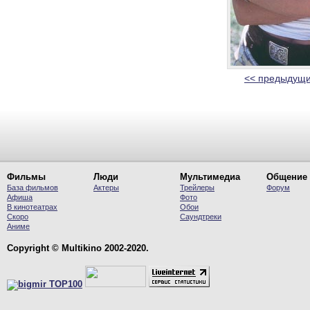
<< предыдущи
Фильмы
Люди
Мультимедиа
Общение
База фильмов
Актеры
Трейлеры
Форум
Афиша
Фото
В кинотеатрах
Обои
Скоро
Саундтреки
Аниме
Copyright © Multikino 2002-2020.