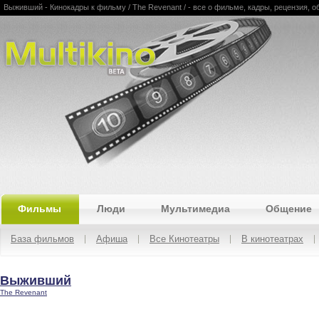
Выживший - Кинокадры к фильму / The Revenant / - все о фильме, кадры, рецензия, об
Multikino
Фильмы
Люди
Мультимедиа
Общение
База фильмов
Афиша
Все Кинотеатры
В кинотеатрах
Выживший
The Revenant