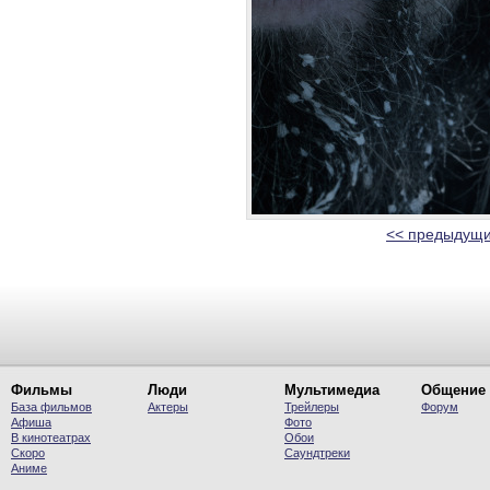
<< предыдущи
Фильмы
Люди
Мультимедиа
Общение
База фильмов
Актеры
Трейлеры
Форум
Афиша
Фото
В кинотеатрах
Обои
Скоро
Саундтреки
Аниме