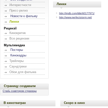
Линки
Интерестности
Пресс-релиз
http://imdb.com/title/tt0177971/
Новости к фильму
http://www.perfectstorm.net/
Линки
Рецензії
Кинокритик
Все рецензии
Мультимедиа
Постеры
Кинокадры
Трейлеры
Саундтреки
Обои для фильма
Страницу создавали
Стань соавтором страницы
В кинотеатрах
Скоро в кино