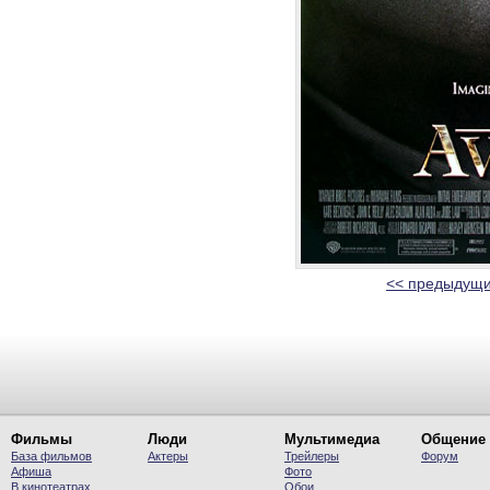
<< предыдущи
Фильмы
Люди
Мультимедиа
Общение
База фильмов
Актеры
Трейлеры
Форум
Афиша
Фото
В кинотеатрах
Обои