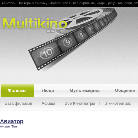
Авиатор - Постеры к фильму / Aviator, The / - все о фильме, кадры, рецензия, обои, о
Multikino
Фильмы
Люди
Мультимедиа
Общение
База фильмов
Афиша
Все Кинотеатры
В кинотеатрах
Авиатор
Aviator, The