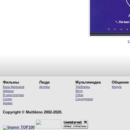
Фильмы
Люди
Мультимедиа
Общение
База фильмов
Актеры
Трейлеры
Форум
Афиша
Фото
В кинотеатрах
Обои
Скоро
Саундтреки
Аниме
Copyright © Multikino 2002-2020.