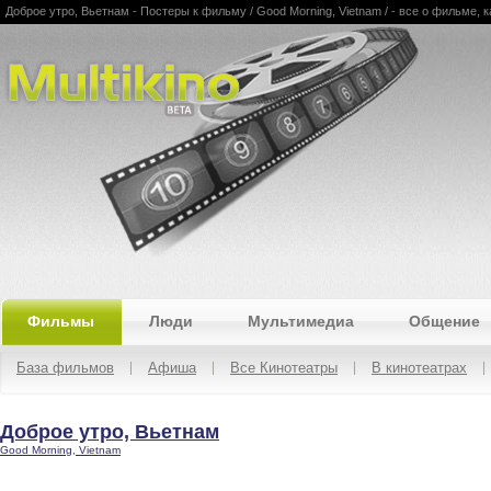
Доброе утро, Вьетнам - Постеры к фильму / Good Morning, Vietnam / - все о фильме, к
Multikino
Фильмы
Люди
Мультимедиа
Общение
База фильмов
Афиша
Все Кинотеатры
В кинотеатрах
Доброе утро, Вьетнам
Good Morning, Vietnam