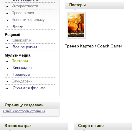
Постеры
Интерестности
Пресс-релиз
Новости к фильму
Линки
Рецензії
Кинокритик
Тренер Картер / Coach Carter
Все рецензии
Мультимедиа
Постеры
Кинокадры
Трейлеры
Саундтреки
Обои для фильма
Страницу создавали
Стань соавтором страницы
В кинотеатрах
Скоро в кино