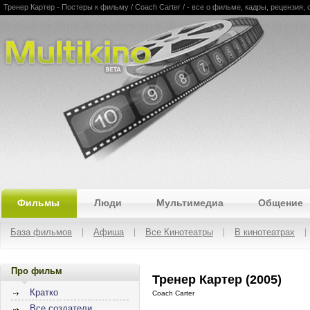
Тренер Картер - Постеры к фильму / Coach Carter / - все о фильме, кадры, рецензия, 
Multikino
Фильмы
Люди
Мультимедиа
Общение
База фильмов
Афиша
Все Кинотеатры
В кинотеатрах
Про фильм
Тренер Картер (2005)
Кратко
Coach Carter
Все создатели