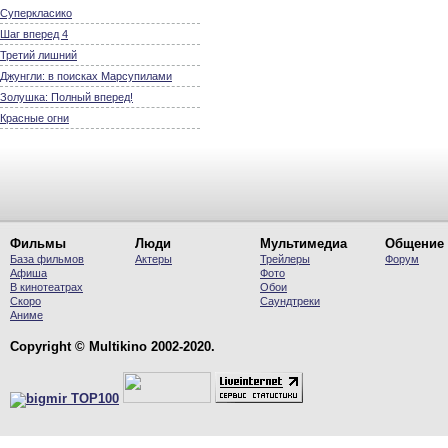
Суперкласико
Шаг вперед 4
Третий лишний
Джунгли: в поисках Марсупилами
Золушка: Полный вперед!
Красные огни
Фильмы
Люди
Мультимедиа
Общение
База фильмов
Актеры
Трейлеры
Форум
Афиша
Фото
В кинотеатрах
Обои
Скоро
Саундтреки
Аниме
Copyright © Multikino 2002-2020.