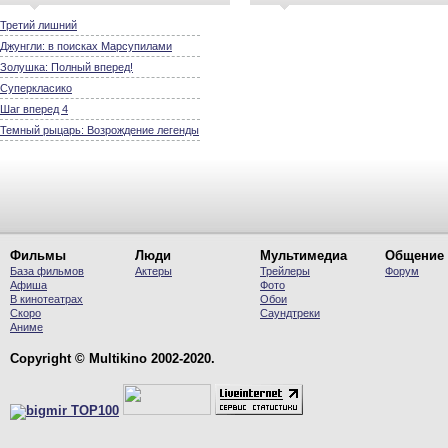
Третий лишний
Джунгли: в поисках Марсупилами
Золушка: Полный вперед!
Суперкласико
Шаг вперед 4
Темный рыцарь: Возрождение легенды
Фильмы
Люди
Мультимедиа
Общение
База фильмов
Актеры
Трейлеры
Форум
Афиша
Фото
В кинотеатрах
Обои
Скоро
Саундтреки
Аниме
Copyright © Multikino 2002-2020.