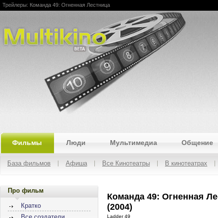
Трейлеры: Команда 49: Огненная Лестница
Multikino
Фильмы
Люди
Мультимедиа
Общение
База фильмов
Афиша
Все Кинотеатры
В кинотеатрах
Про фильм
Команда 49: Огненная Л
(2004)
Кратко
Все создатели
Ladder 49