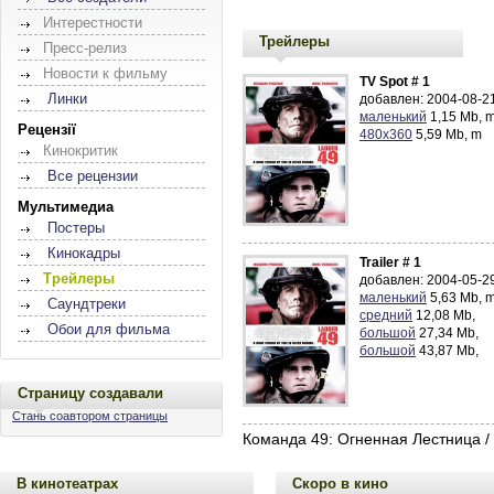
Интерестности
Трейлеры
Пресс-релиз
Новости к фильму
TV Spot # 1
Линки
добавлен: 2004-08-21
маленький
1,15 Mb, 
Рецензії
480x360
5,59 Mb, m
Кинокритик
Все рецензии
Мультимедиа
Постеры
Кинокадры
Trailer # 1
Трейлеры
добавлен: 2004-05-29
маленький
5,63 Mb, 
Саундтреки
средний
12,08 Mb,
Обои для фильма
большой
27,34 Mb,
большой
43,87 Mb,
Страницу создавали
Стань соавтором страницы
Команда 49: Огненная Лестница /
В кинотеатрах
Скоро в кино