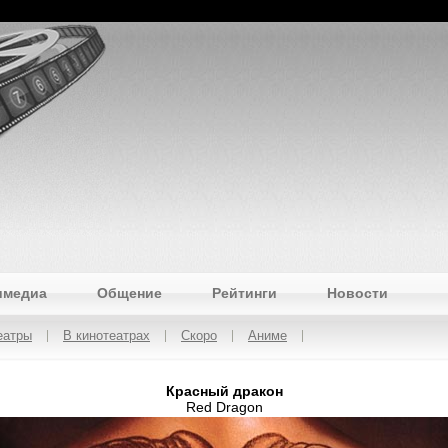
имедиа
Общение
Рейтинги
Новости
еатры
В кинотеатрах
Скоро
Аниме
Красный дракон
Red Dragon