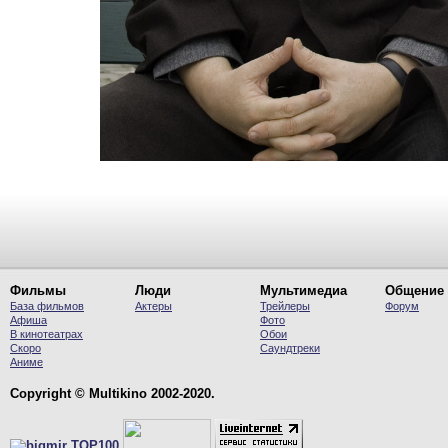
Фильмы
Люди
Мультимедиа
Общение
База фильмов
Актеры
Трейлеры
Форум
Афиша
Фото
В кинотеатрах
Обои
Скоро
Саундтреки
Аниме
Copyright © Multikino 2002-2020.