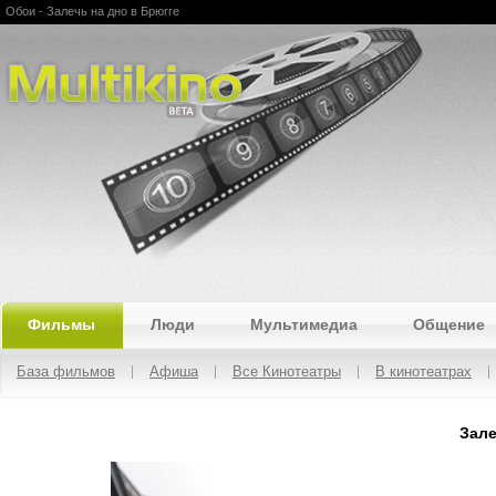
Обои - Залечь на дно в Брюгге
Multikino
Фильмы
Люди
Мультимедиа
Общение
База фильмов
Афиша
Все Кинотеатры
В кинотеатрах
Зале