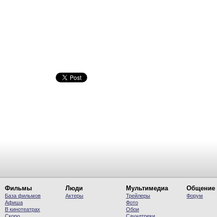
Фильмы
Люди
Мультимедиа
Общение
База фильмов
Актеры
Трейлеры
Форум
Афиша
Фото
В кинотеатрах
Обои
Скоро
Саундтреки