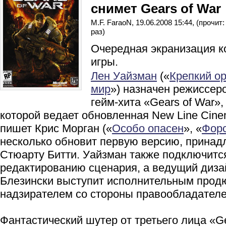
снимет Gears of War
M.F. FaraoN, 19.06.2008 15:44, (прочит
раз)
Очередная экранизация 
игры.
Лен Уайзман
(«
Крепкий о
мир
») назначен режиссер
гейм-хита «Gears of War»
которой ведает обновленная New Line Cin
пишет Крис Морган («
Особо опасен
», «
Фор
несколько обновит первую версию, прина
Стюарту Битти. Уайзман также подключитс
редактированию сценария, а ведущий диз
Блезински выступит исполнительным прод
надзирателем со стороны правообладателе
Фантастический шутер от третьего лица «Ge