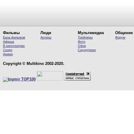
Фильмы
Люди
Мультимедиа
Общение
База фильмов
Актеры
Трейлеры
Форум
Афиша
Фото
В кинотеатрах
Обои
Скоро
Саундтреки
Аниме
Copyright © Multikino 2002-2020.