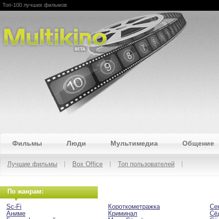
Топ-100 лучших фильмов
Multikino
Фильмы
Люди
Мультимедиа
Общение
Лучшие фильмы
Вох Office
Топ пользователей
По жанрам:
Sc-Fi
Короткометражка
Се
Аниме
Криминал
Сё