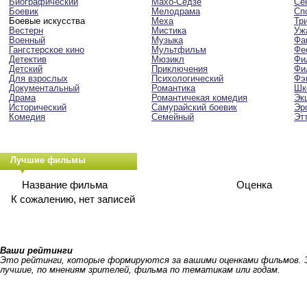
Биографический
Махо-Сёдзё
Сё
Боевик
Мелодрама
Сп
Боевые искусства
Меха
Тр
Вестерн
Мистика
Уж
Военный
Музыка
Фа
Гангстерское кино
Мультфильм
Фе
Детектив
Мюзикл
Фи
Детский
Приключения
Фи
Для взрослых
Психологический
Фэ
Документальный
Романтика
Шк
Драма
Романтичекая комедия
Эк
Исторический
Самурайский боевик
Эр
Комедия
Семейный
Эт
Лучшие фильмы
Название фильма
Оценка
К сожалению, нет записей
Ваши рейтинги
Это рейтинги, которые формируются за вашими оценками фильмов.
лучшие, по мнениям зрителей, фильма по тематикам или годам.