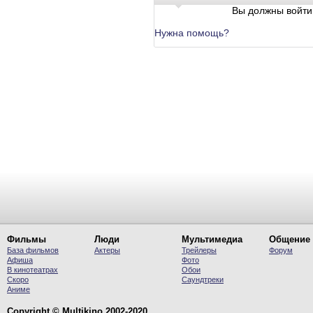
Вы должны войти 
Нужна помощь?
Фильмы
Люди
Мультимедиа
Общение
База фильмов
Актеры
Трейлеры
Форум
Афиша
Фото
В кинотеатрах
Обои
Скоро
Саундтреки
Аниме
Copyright © Multikino 2002-2020.