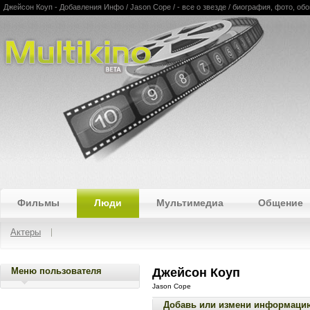
Джейсон Коуп - Добавления Инфо / Jason Cope / - все о звезде / биография, фото, о
Multikino
Фильмы
Люди
Мультимедиа
Общение
Актеры
Меню пользователя
Джейсон Коуп
Jason Cope
Добавь или измени информаци