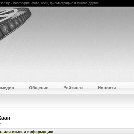
о звезде / биография, фото, обои, фильмография и многое другое
имедиа
Общение
Рейтинги
Новости
Каан
n
ь или измени информацию