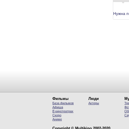
Нужна 
Фильмы
Люди
Му
База фильмов
Актеры
Тр
Афиша
Фо
В кинотеатрах
Об
Скоро
Са
Аниме
Copyright © Multikino 2002-2020.