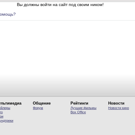
Вы должны войти на сайт под своим ником!
помощь?
льтимедиа
Общение
Рейтинги
Новости
ейлеры
Форум
Лучшие фильмы
Новости кино
то
Вох Office
ои
ундтреки