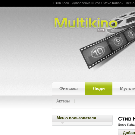
Стив Каан - Добавления Инфо / Steve Kahan / - все 
Multikino
Фильмы
Люди
Мульт
Актеры
Меню пользователя
Стив 
Steve Kaha
Добав