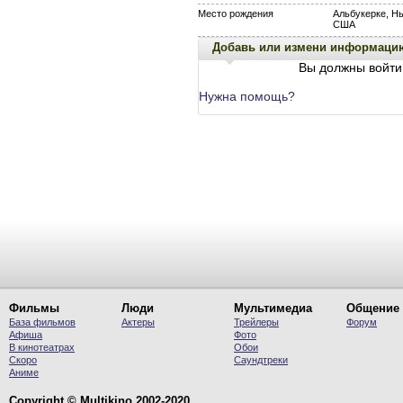
Место рождения
Альбукерке, Н
США
Добавь или измени информаци
Вы должны войти 
Нужна помощь?
Фильмы
Люди
Мультимедиа
Общение
База фильмов
Актеры
Трейлеры
Форум
Афиша
Фото
В кинотеатрах
Обои
Скоро
Саундтреки
Аниме
Copyright © Multikino 2002-2020.