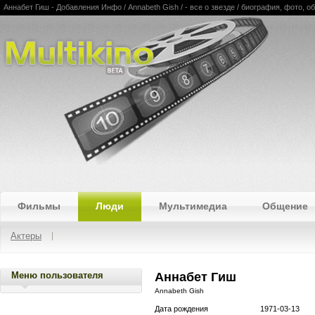
Аннабет Гиш - Добавления Инфо / Annabeth Gish / - все о звезде / биография, фото, 
Multikino
Фильмы
Люди
Мультимедиа
Общение
Актеры
Меню пользователя
Аннабет Гиш
Annabeth Gish
Дата рождения
1971-03-13