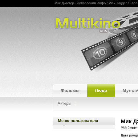
Мик Джаггер - Добавления Инфо / Mick Jagger / - вс
Multikino
Фильмы
Люди
Мульт
Актеры
Меню пользователя
Мик Д
Mick Jagger
Дата рожд