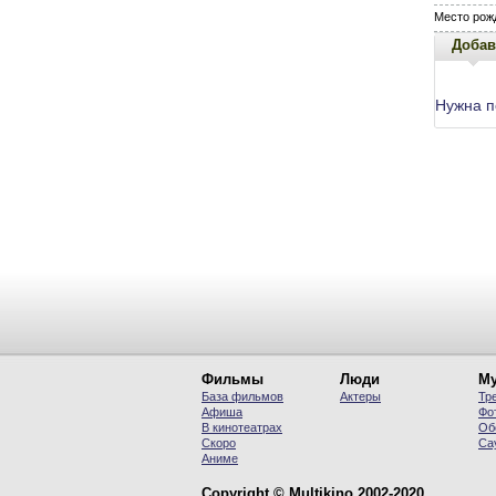
Место рож
Добав
Нужна 
Фильмы
Люди
Му
База фильмов
Актеры
Тр
Афиша
Фо
В кинотеатрах
Об
Скоро
Са
Аниме
Copyright © Multikino 2002-2020.