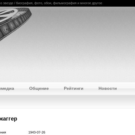
е о звезде / биография, фото, обои, фильмография и многое другое
имедиа
Общение
Рейтинги
Новости
жаггер
ения
1943-07-26