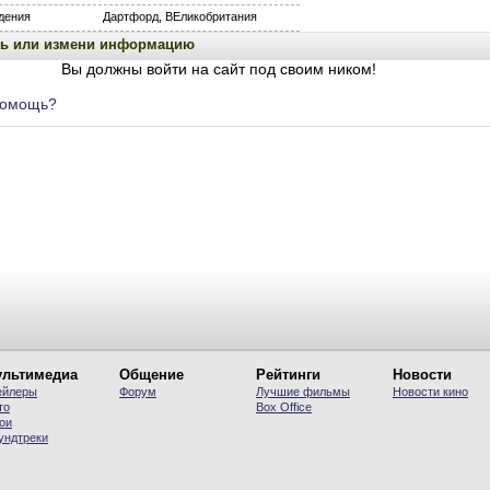
дения
Дартфорд, ВЕликобритания
ь или измени информацию
Вы должны войти на сайт под своим ником!
помощь?
льтимедиа
Общение
Рейтинги
Новости
ейлеры
Форум
Лучшие фильмы
Новости кино
то
Вох Office
ои
ундтреки