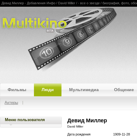
Девид Миллер - Добавления Инфо / David Miller / - все о звезде / биография, фото, о
Multikino
Фильмы
Люди
Мультимедиа
Общение
Актеры
Меню пользователя
Девид Миллер
David Miller
Дата рождения
1909-11-28