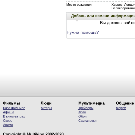
Место рождения
Хэрроу, Лондон
Великобритани
Добавь или измени информаци
Вы должны войти 
Нужна помощь?
Фильмы
Люди
Мультимедиа
Общение
База фильмов
Актеры
Трейлеры
Форум
Афиша
Фото
В кинотеатрах
Обои
Скоро
Саундтреки
Аниме
Copyright © Multikino 2002-2020.