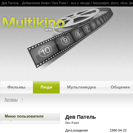
Дев Патель - Добавления Инфо / Dev Patel / - все о звезде / биография, фото, обои,
Multikino
Фильмы
Люди
Мультимедиа
Общение
Актеры
Меню пользователя
Дев Патель
Dev Patel
Дата рождения
1990-04-23