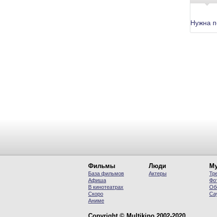
Нужна 
Фильмы
Люди
Му
База фильмов
Актеры
Тр
Афиша
Фо
В кинотеатрах
Об
Скоро
Са
Аниме
Copyright © Multikino 2002-2020.