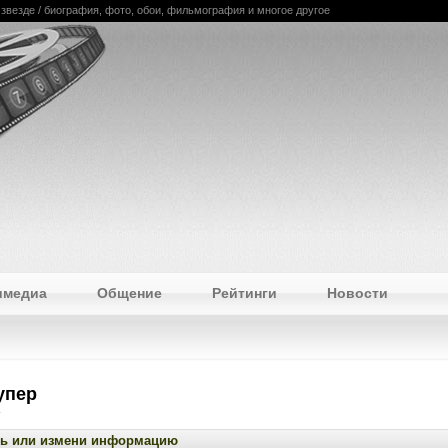
 звезде / биография, фото, обои, фильмография и многое другое
имедиа
Общение
Рейтинги
Новости
упер
ь или измени информацию