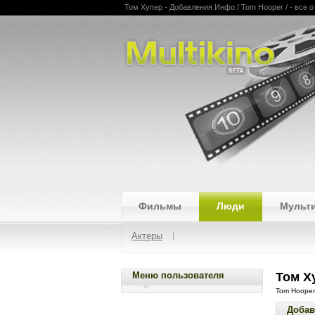
Том Хупер - Добавления Инфо / Tom Hooper / - все о
Multikino
Фильмы
Люди
Мульт
Актеры
Меню пользователя
Том Х
Tom Hooper
Добав