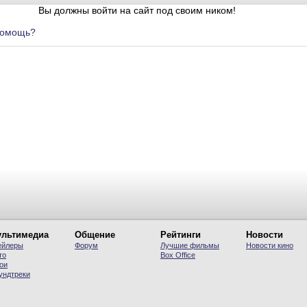
Вы должны войти на сайт под своим ником!
помощь?
льтимедиа
Общение
Рейтинги
Новости
ейлеры
Форум
Лучшие фильмы
Новости кино
то
Вох Office
ои
ундтреки