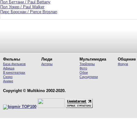
Пол Беттани / Paul Bettany
Пол Уокер / Paul Walker
Пирс Броснан / Pierce Brosnan
Фильмы
Люди
Мультимедиа
Общение
База фильмов
Актеры
Трейлеры
Форум
Афиша
Фото
В кинотеатрах
Обои
Скоро
Саундтреки
Аниме
Copyright © Multikino 2002-2020.