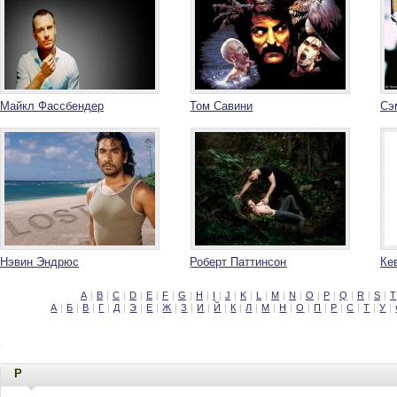
Майкл Фассбендер
Том Савини
Сэ
Нэвин Эндрюс
Роберт Паттинсон
Ке
A
|
B
|
C
|
D
|
E
|
F
|
G
|
H
|
I
|
J
|
K
|
L
|
M
|
N
|
O
|
P
|
Q
|
R
|
S
|
T
А
|
Б
|
В
|
Г
|
Д
|
Э
|
Е
|
Ж
|
З
|
И
|
Й
|
К
|
Л
|
М
|
Н
|
О
|
П
|
Р
|
С
|
Т
|
У
|
P