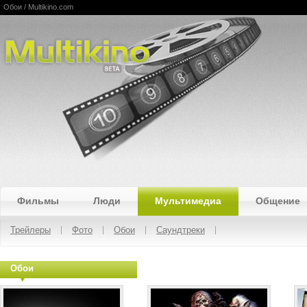
Обои / Multikino.com
Multikino
Фильмы
Люди
Мультимедиа
Общение
Трейлеры
Фото
Обои
Саундтреки
Обои