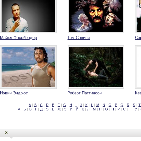
Майкл Фассбендер
Том Савини
Сэ
Нэвин Эндрюс
Роберт Паттинсон
Ке
A
|
B
|
C
|
D
|
E
|
F
|
G
|
H
|
I
|
J
|
K
|
L
|
M
|
N
|
O
|
P
|
Q
|
R
|
S
|
T
А
|
Б
|
В
|
Г
|
Д
|
Э
|
Е
|
Ж
|
З
|
И
|
Й
|
К
|
Л
|
М
|
Н
|
О
|
П
|
Р
|
С
|
Т
|
У
|
Х