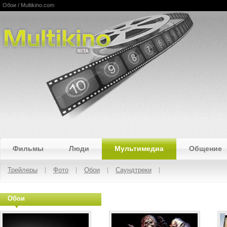
Обои / Multikino.com
Multikino
Фильмы
Люди
Мультимедиа
Общение
Трейлеры
Фото
Обои
Саундтреки
Обои