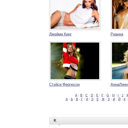
Джейми Кинг
Рианна
Стэйси Фергюсон
АннаЛинн
A
|
B
|
C
|
D
|
E
|
F
|
G
|
H
|
I
|
J
|
А
|
Б
|
В
|
Г
|
Д
|
Э
|
Е
|
Ж
|
З
|
И
|
Й
|
К
|
K