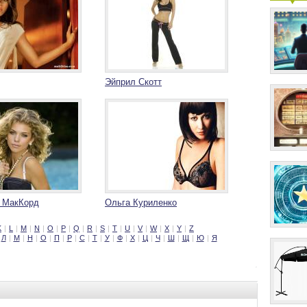
Эйприл Скотт
 МакКорд
Ольга Куриленко
K
|
L
|
M
|
N
|
O
|
P
|
Q
|
R
|
S
|
T
|
U
|
V
|
W
|
X
|
Y
|
Z
Л
|
М
|
Н
|
О
|
П
|
Р
|
С
|
Т
|
У
|
Ф
|
Х
|
Ц
|
Ч
|
Ш
|
Щ
|
Ю
|
Я