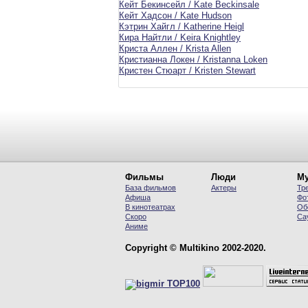
Кейт Бекинсейл / Kate Beckinsale
Кейт Хадсон / Kate Hudson
Кэтрин Хайгл / Katherine Heigl
Кира Найтли / Keira Knightley
Криста Аллен / Krista Allen
Кристианна Локен / Kristanna Loken
Кристен Стюарт / Kristen Stewart
Фильмы
Люди
Му
База фильмов
Актеры
Тр
Афиша
Фо
В кинотеатрах
Об
Скоро
Са
Аниме
Copyright © Multikino 2002-2020.