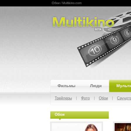
Обои / Multikino.com
Multikino
Фильмы
Люди
Мульт
Трейлеры
Фото
Обои
Саундт
Обои