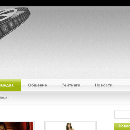
имедиа
Общение
Рейтинги
Новости
реки
Новос