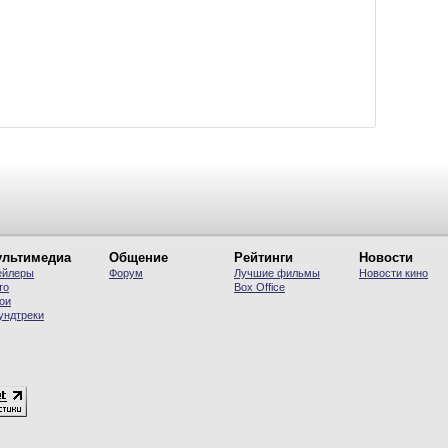
льтимедиа
Общение
Рейтинги
Новости
ейлеры
Форум
Лучшие фильмы
Новости кино
то
Вох Office
ои
ундтреки