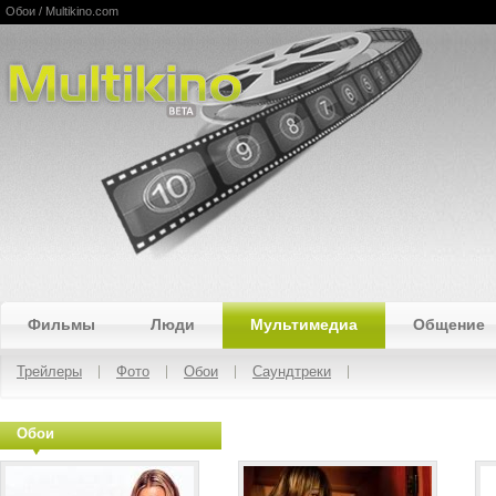
Обои / Multikino.com
Multikino
Фильмы
Люди
Мультимедиа
Общение
Трейлеры
Фото
Обои
Саундтреки
Обои