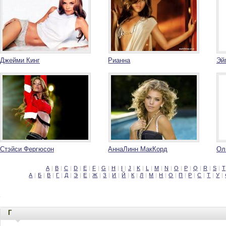
Джейми Кинг
Рианна
Эй
Стэйси Фергюсон
АннаЛинн МакКорд
Ол
A
|
B
|
C
|
D
|
E
|
F
|
G
|
H
|
I
|
J
|
K
|
L
|
M
|
N
|
O
|
P
|
Q
|
R
|
S
|
T
А
|
Б
|
В
|
Г
|
Д
|
Э
|
Е
|
Ж
|
З
|
И
|
Й
|
К
|
Л
|
М
|
Н
|
О
|
П
|
Р
|
С
|
Т
|
У
|
Г