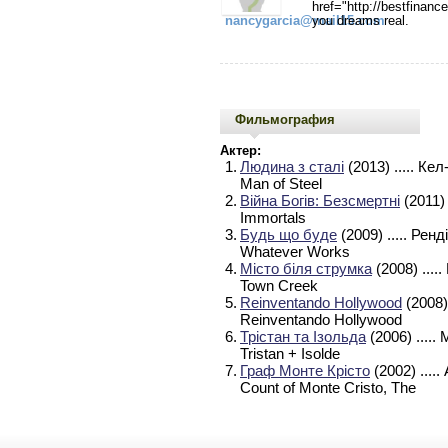
href="http://bestfinan
nancygarcia@mail15.com
you dreams real.
Фильмография
Актер:
1.
Людина з сталі
(2013)
..... Ке
Man of Steel
2.
Війна Богів: Безсмертні
(2011)
Immortals
3.
Будь що буде
(2009)
..... Ренді
Whatever Works
4.
Місто біля струмка
(2008)
....
Town Creek
5.
Reinventando Hollywood
(2008)
Reinventando Hollywood
6.
Трістан та Ізольда
(2006)
.....
Tristan + Isolde
7.
Граф Монте Крісто
(2002)
....
Count of Monte Cristo, The