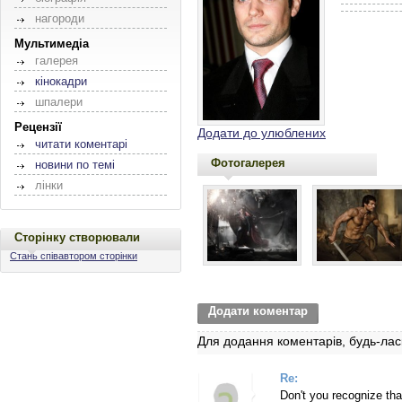
нагороди
Мультимедіа
галерея
кінокадри
шпалери
Рецензії
Додати до улюблених
читати коментарі
Фотогалерея
новини по темі
лінки
Сторінку створювали
Стань співавтором сторінки
Додати коментар
Для додання коментарів, будь-лас
Re:
Don't you recognize that