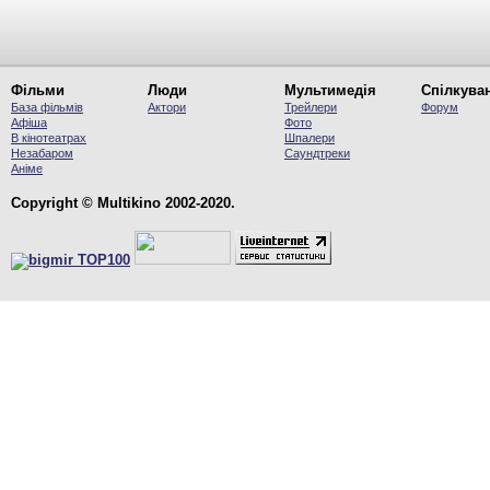
Фільми
Люди
Мультимедія
Спілкува
База фільмів
Актори
Трейлери
Форум
Афіша
Фото
В кінотеатрах
Шпалери
Незабаром
Саундтреки
Аніме
Copyright © Multikino 2002-2020.