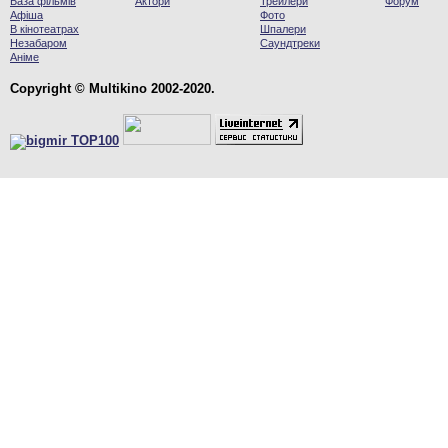
База фільмів
Актори
Трейлери
Форум
Афіша
Фото
В кінотеатрах
Шпалери
Незабаром
Саундтреки
Аніме
Copyright © Multikino 2002-2020.