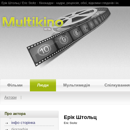
Ерік Штольц / Eric Stoltz - Кінокадри - кадри, рецензія, обої, відклики глядачів і ін.
Multikino
Фільми
Люди
Мультимедія
Спілкування
Актори
Про актора
Ерік Штольц
інфо сторінка
Eric Stoltz
біографія