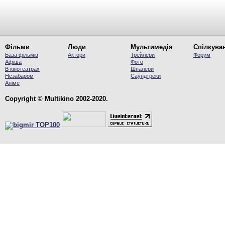
Фільми
Люди
Мультимедія
Спілкува
База фільмів
Актори
Трейлери
Форум
Афіша
Фото
В кінотеатрах
Шпалери
Незабаром
Саундтреки
Аніме
Copyright © Multikino 2002-2020.