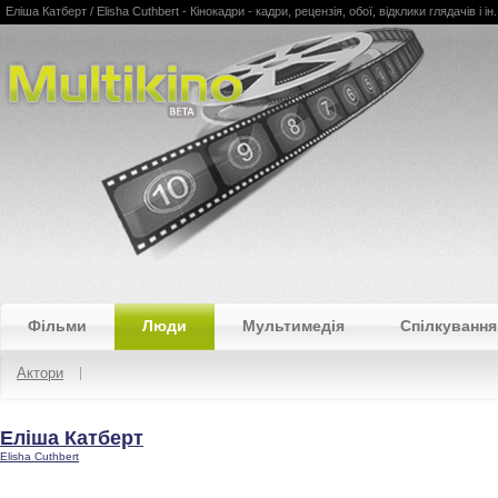
Еліша Катберт / Elisha Cuthbert - Кінокадри - кадри, рецензія, обої, відклики глядачів і ін.
Multikino
Фільми
Люди
Мультимедія
Спілкування
Актори
Еліша Катберт
Elisha Cuthbert