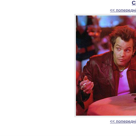
С
<< попередн
<< попередн