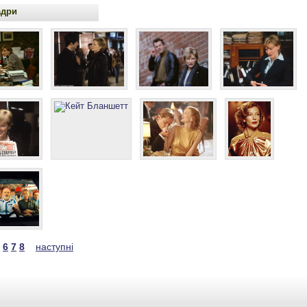
адри
6
7
8
наступні