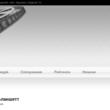
ензія, обої, відклики глядачів і ін.
медія
Спілкування
Рейтинги
Новини
Бланшетт
ett