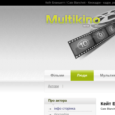
Кейт Бланшетт / Cate Blanchett - Кінокадри - кадри, рец
Multikino
Фільми
Люди
Мульти
Актори
Про актора
Кейт 
інфо сторінка
Cate Blanch
біографія