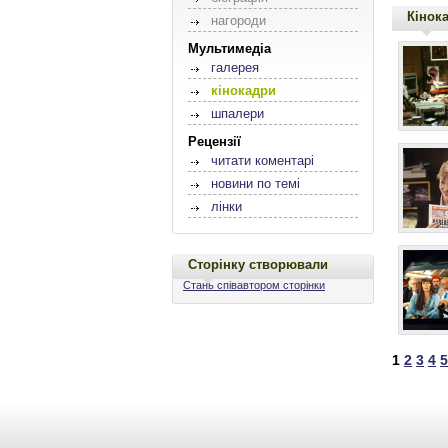
Кінок
нагороди
Мультимедіа
галерея
кінокадри
шпалери
Рецензії
читати коментарі
новини по темі
лінки
Сторінку створювали
Стань співавтором сторінки
1
2
3
4
5